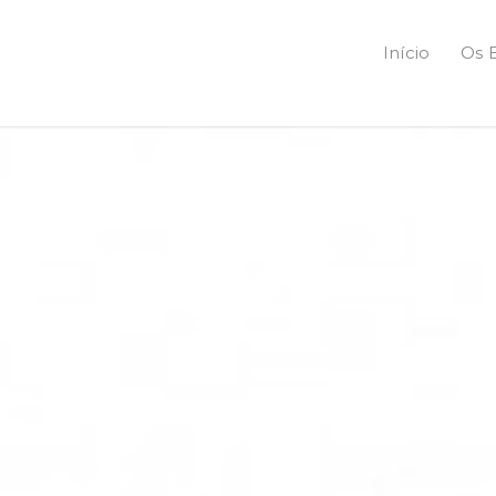
Início
Os 