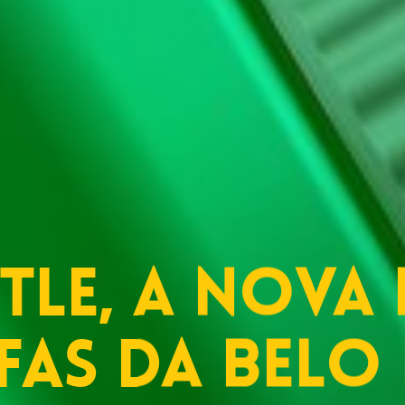
tle, a nova 
fas da Belo 