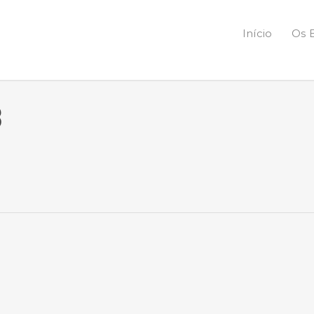
Início
Os 
3