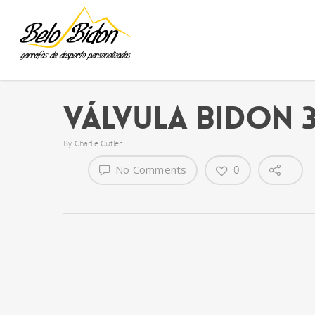
Válvula Bidon 
By
Charlie Cutler
No Comments
0