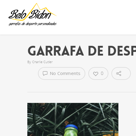
Garrafa de Des
By
Charlie Cutler
No Comments
0