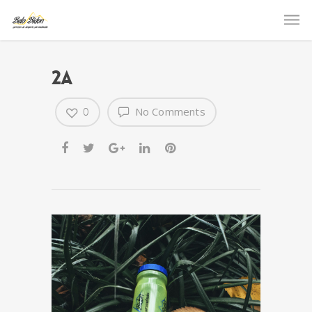
2a
0
No Comments